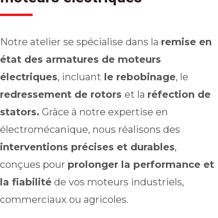
1063 Rue Armand Bombardier
Terrebonne, Qc
Notre atelier se spécialise dans la
remise en
J6Y 1S9
état des armatures de moteurs
(450) 435-8798
électriques
, incluant
le rebobinage
, le
redressement de rotors
et la
réfection de
stators.
Grâce à notre expertise en
électromécanique, nous réalisons des
interventions précises et durables
,
conçues pour
prolonger la performance et
la fiabilité
de vos moteurs industriels,
commerciaux ou agricoles.