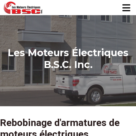
RÉPARATION EN ATELIER
SERVICES SUR SITE
PRODUITS
SECTEURS D'ACTIVITÉS
Les Moteurs Électriques
B.S.C. Inc.
ENTREPRISE
OBTENIR UNE SOUMISSION
EN
Rebobinage d'armatures de
moteurs électriques